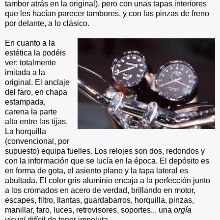
tambor atrás en la original), pero con unas tapas interiores
que les hacían parecer tambores, y con las pinzas de freno
por delante, a lo clásico.
En cuanto a la
estética la podéis
ver: totalmente
imitada a la
original. El anclaje
del faro, en chapa
estampada,
carena la parte
alta entre las tijas.
La horquilla
(convencional, por
supuesto) equipa fuelles. Los relojes son dos, redondos y
con la información que se lucía en la época. El depósito es
en forma de gota, el asiento plano y la tapa lateral es
abultada. El color gris aluminio encaja a la perfección junto
a los cromados en acero de verdad, brillando en motor,
escapes, filtro, llantas, guardabarros, horquilla, pinzas,
manillar, faro, luces, retrovisores, soportes... una
orgía
visual
difícil de tener impoluta.