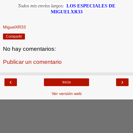
Todos mis envíos largos:
LOS ESPECIALES DE
MIGUELXR33
MiguelXR33
Compartir
No hay comentarios:
Publicar un comentario
‹
›
Inicio
Ver versión web