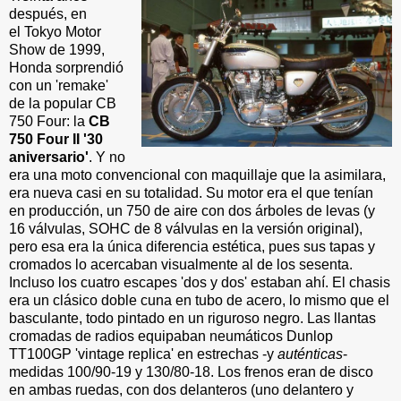
después, en
el Tokyo Motor
Show de 1999,
Honda sorprendió
con un 'remake'
de la popular CB
750 Four: la
CB
750 Four II '30
aniversario'
. Y no
era una moto convencional con maquillaje que la asimilara,
era nueva casi en su totalidad. Su motor era el que tenían
en producción, un 750 de aire con dos árboles de levas (y
16 válvulas, SOHC de 8 válvulas en la versión original),
pero esa era la única diferencia estética, pues sus tapas y
cromados lo acercaban visualmente al de los sesenta.
Incluso los cuatro escapes 'dos y dos' estaban ahí. El chasis
era un clásico doble cuna en tubo de acero, lo mismo que el
basculante, todo pintado en un riguroso negro. Las llantas
cromadas de radios equipaban neumáticos Dunlop
TT100GP 'vintage replica' en estrechas -y
auténticas
-
medidas 100/90-19 y 130/80-18. Los frenos eran de disco
en ambas ruedas, con dos delanteros (uno delantero y