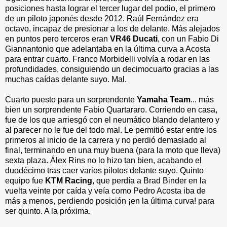
posiciones hasta lograr el tercer lugar del podio, el primero
de un piloto japonés desde 2012. Raúl Fernández era
octavo, incapaz de presionar a los de delante. Más alejados
en puntos pero terceros eran
VR46 Ducati
, con un Fabio Di
Giannantonio que adelantaba en la última curva a Acosta
para entrar cuarto. Franco Morbidelli volvía a rodar en las
profundidades, consiguiendo un decimocuarto gracias a las
muchas caídas delante suyo. Mal.
Cuarto puesto para un sorprendente
Yamaha Team
... más
bien un sorprendente Fabio Quartararo. Corriendo en casa,
fue de los que arriesgó con el neumático blando delantero y
al parecer no le fue del todo mal. Le permitió estar entre los
primeros al inicio de la carrera y no perdió demasiado al
final, terminando en una muy buena (para la moto que lleva)
sexta plaza. Álex Rins no lo hizo tan bien, acabando el
duodécimo tras caer varios pilotos delante suyo. Quinto
equipo fue
KTM Racing
, que perdía a Brad Binder en la
vuelta veinte por caída y veía como Pedro Acosta iba de
más a menos, perdiendo posición ¡en la última curva! para
ser quinto. A la próxima.