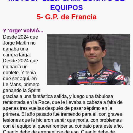
EQUIPOS
5- G.P. de Francia
Y 'orge' volvió...
Desde 2024 que
Jorge Martín no
ganaba una
carrera larga.
Desde 2024 que
no hacía un
doblete. Y tenía
que ser aquí, en
Le Mans, primero
ganando la Sprint
gracias a una fantástica salida, y luego una fabulosa
remontada en la Race, que le llevaba a cabeza a falta de
apenas tres vueltas después de pasar séptimo en la
primera. El año pasado fue tremendo para él, con graves
lesiones que le hicieron sentir que moría, con problemas
con el equipo al querer romper su contrato para este año.
Cuanto debe de arrepentirse de eso. Cuanto debe de