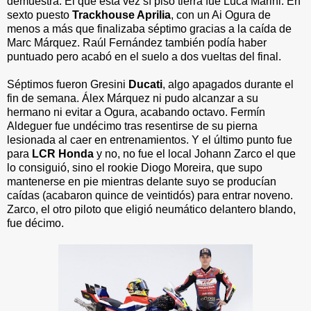
demuestra. El que esta vez sí pisó tierra fue Luca Marini. En
sexto puesto
Trackhouse Aprilia
, con un Ai Ogura de
menos a más que finalizaba séptimo gracias a la caída de
Marc Márquez. Raúl Fernández también podía haber
puntuado pero acabó en el suelo a dos vueltas del final.
Séptimos fueron Gresini
Ducati
, algo apagados durante el
fin de semana. Álex Márquez ni pudo alcanzar a su
hermano ni evitar a Ogura, acabando octavo. Fermín
Aldeguer fue undécimo tras resentirse de su pierna
lesionada al caer en entrenamientos. Y el último punto fue
para
LCR Honda
y no, no fue el local Johann Zarco el que
lo consiguió, sino el rookie Diogo Moreira, que supo
mantenerse en pie mientras delante suyo se producían
caídas (acabaron quince de veintidós) para entrar noveno.
Zarco, el otro piloto que eligió neumático delantero blando,
fue décimo.