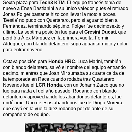
Sexta plaza para
Tech3 KTM
. El equipo francés tenía de
nuevo a Enea Bastianini a su único valedor, pues el retirado
Jonas Folger bastante hizo con llevar la moto a boxes.
'Bestia' no pudo con Quartararo, pero sí aguantó bien a
Fernández, terminando séptimo. Folger fue decimosexto y
último. La séptima posición fue para el
Gresini Ducati
, que
perdió a Álex Márquez en la primera vuelta. Fermín
Aldeguer, con blando delantero, supo aguantar moto y dolor
para entrar noveno.
Octava posición para
Honda HRC
. Luca Marini, también
con blando delantero, salvó el nombre del equipo entrando
décimo, mientras que Joan Mir sumaba su cuarta caída de
la temporada en Race cuando rodaba tras Quartararo.
Novenos fue el
LCR Honda
, con un Johann Zarco que no
fue para nada el del año pasado. Rodando con blando
delantero y aprovechando los abandonos delanteros, fue
undécimo. Uno de esos abandonos fue de Diogo Moreira,
que cayó en la vuelta diez rodando por delante de su
compañero de equipo.