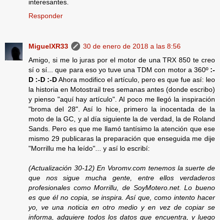
interesantes.
Responder
MiguelXR33
30 de enero de 2018 a las 8:56
Amigo, si me lo juras por el motor de una TRX 850 te creo
sí o sí... que para eso yo tuve una TDM con motor a 360º
:-
D :-D :-D
Ahora modifico el artículo, pero es que fue así: leo
la historia en Motostrail tres semanas antes (donde escribo)
y pienso "aquí hay artículo". Al poco me llegó la inspiración
"broma del 28". Así lo hice, primero la inocentada de la
moto de la GC, y al día siguiente la de verdad, la de Roland
Sands. Pero es que me llamó tantísimo la atención que ese
mismo 29 publicaras la preparación que enseguida me dije
"Morrillu me ha leído"... y así lo escribí:
(Actualización 30-12) En Voromv.com tenemos la suerte de
que nos sigue mucha gente, entre ellos verdaderos
profesionales como Morrillu, de SoyMotero.net. Lo bueno
es que él no copia, se inspira. Así que, como intento hacer
yo, ve una noticia en otro medio y en vez de copiar se
informa, adquiere todos los datos que encuentra, y luego