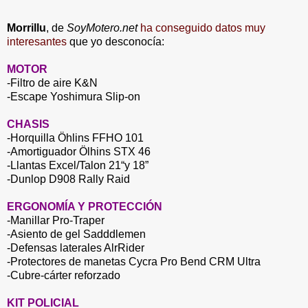
Morrillu
, de
SoyMotero.net
ha conseguido datos muy
interesantes
que yo desconocía:
MOTOR
-Filtro de aire K&N
-Escape Yoshimura Slip-on
CHASIS
-Horquilla Öhlins FFHO 101
-Amortiguador Ölhins STX 46
-Llantas Excel/Talon 21“y 18”
-Dunlop D908 Rally Raid
ERGONOMÍA Y PROTECCIÓN
-Manillar Pro-Traper
-Asiento de gel Sadddlemen
-Defensas laterales AlrRider
-Protectores de manetas
Cycra Pro Bend CRM Ultra
-Cubre-cárter reforzado
KIT POLICIAL