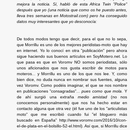
mejora la noticia. Sí, habló de esta Africa Twin "Police"
después que yo (una noticia que como os he puesto antes,
lleva tres semanas en Motostrail.com) pero ha conseguido
datos muy interesantes que yo desconocía:
De todos modos tengo que decir, para el que no lo sepa,
que Morrillu es uno de los mejores peridistas-moto que hay
en internet. Yo lo conocí en otra "publicación" pero ahora
sigue haciendo sus buenos artículos en SoyMotero.net. Lo
que pasa es que en Voromv NO somos periodistas, sólo
unos aficionados que nos gusta escribir de motos para
moteros... y Morrillu es uno de los que nos lee. Y, como
bien dice, no duda nunca en nombrar sus fuentes, alguna
vez Voromv. Como podéis imaginar, el que se nos nombre
en publicaciones "consagradas"...
pues como que mola
. Y
de ahí surgió una extraña
medio amistad
(no nos
conocemos personalmente) que nos ha hecho estar en
contacto alguna que otra vez (él fue uno de los "articulistas
moto" que me escribió cuando fui "el bloguero más
buscado en España" http://www.voromv.com/2016/10/con-
el-de-plata-en-el-bolsillo-52-el.html). Así que, si Morrillu dice