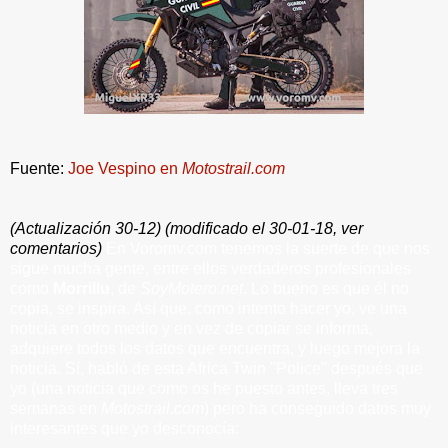
Fuente:
Joe Vespino en
Motostrail.com
(Actualización 30-12) (modificado el 30-01-18, ver
comentarios)
En Voromv.com tenemos la suerte de que nos
sigue mucha gente, entre ellos verdaderos profesionales
como
Morrillu
, de
SoyMotero.net
. Lo bueno es que él no
copia, se inspira. Así que, como intento hacer yo, ve una
noticia en otro medio y en vez de copiar se informa,
adquiere todos los datos que encuentra, y luego mejora la
noticia. Sí, habló de esta Africa Twin "Police" después que
yo (una noticia que como os he puesto antes,
lleva tres
semanas en
Motostrail.com
) pero
ha conseguido datos muy
interesantes
que yo desconocía: